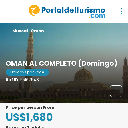
Muscat, Oman
OMAN AL COMPLETO (Domingo)
Holidays package
Ref ID:
55167548
price per person From
US$1,680
Based on 2 adults