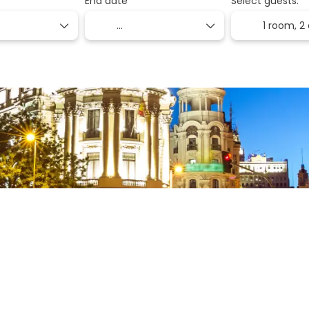
End date
Select guests:
1 room,
2 