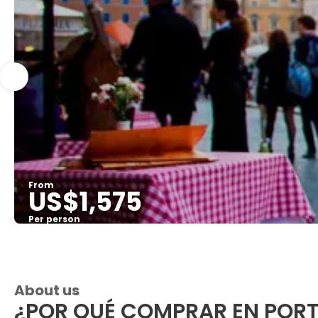
From
US$1,575
Per person
About us
¿POR QUÉ COMPRAR EN POR