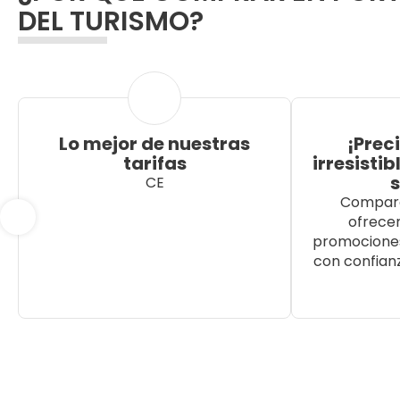
DEL TURISMO?
Lo mejor de nuestras
¡Prec
tarifas
irresistib
CE
Compara
ofrece
promociones
con confianz