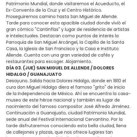
Patrimonio Mundial, donde visitaremos el Acueducto, el
Ex-Convento de la Cruz y el Centro Histórico.
Proseguiremos camino hasta San Miguel de Allende.
Tarde para conocer esta apacible ciudad donde vivió el
gran cómico "Cantinflas" y lugar de residencia de artistas
e intelectuales. Destacan como puntos de interés la
Parroquia de San Miguel Arcángel, la Capilla de la Santa
Casa, la Iglesia de San Francisco y la Casa e Instituto
Allende. Cuenta con una gran variedad de cafés y
restaurantes para escoger. Alojamiento.
DÍA 03. (JUE) SAN MIGUEL DE ALLENDE / DOLORES
HIDALGO / GUANAJUATO
Desayuno. Salida hacia Dolores Hidalgo, donde en 1810 el
cura don Miguel Hidalgo diera el famoso "grito" de inicio
de la Independencia de México. Ahí se encuentra la casa-
museo de este héroe nacional y también es lugar de
nacimiento del famoso compositor José Alfredo Jiménez.
Continuación a Guanajuato, ciudad Patrimonio Mundial,
sede anual del Festival Internacional Cervantino. Por la
tarde disfrutaremos conociendo esta bella ciudad, llena
de callejones y plazas, que nos ofrece lugares tan