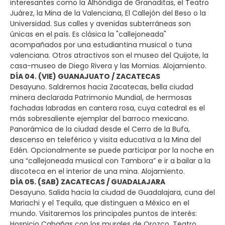
interesantes como la Alhóndiga de Granaditas, el Teatro
Juárez, la Mina de la Valenciana, El Callejón del Beso o la
Universidad. Sus calles y avenidas subterráneas son
únicas en el país. Es clásica la "callejoneada"
acompañados por una estudiantina musical o tuna
valenciana. Otros atractivos son el museo del Quijote, la
casa-museo de Diego Rivera y las Momias. Alojamiento.
DÍA 04. (VIE) GUANAJUATO / ZACATECAS
Desayuno. Saldremos hacia Zacatecas, bella ciudad
minera declarada Patrimonio Mundial, de hermosas
fachadas labradas en cantera rosa, cuya catedral es el
más sobresaliente ejemplar del barroco mexicano.
Panorámica de la ciudad desde el Cerro de la Bufa,
descenso en teleférico y visita educativa a la Mina del
Edén. Opcionalmente se puede participar por la noche en
una “callejoneada musical con Tambora” e ir a bailar a la
discoteca en el interior de una mina. Alojamiento.
DÍA 05. (SAB) ZACATECAS / GUADALAJARA
Desayuno. Salida hacia la ciudad de Guadalajara, cuna del
Mariachi y el Tequila, que distinguen a México en el
mundo. Visitaremos los principales puntos de interés:
Hospicio Cabañas con los murales de Orozco, Teatro