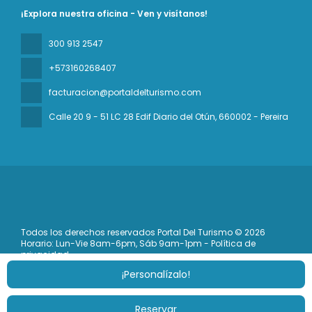
¡Explora nuestra oficina - Ven y visítanos!
300 913 2547
+573160268407
facturacion@portaldelturismo.com
Calle 20 9 - 51 LC 28 Edif Diario del Otún
, 660002 - Pereira
Todos los derechos reservados Portal Del Turismo © 2026
Horario: Lun-Vie 8am-6pm, Sáb 9am-1pm - Política de
privacidad
¡Personalízalo!
Reservar