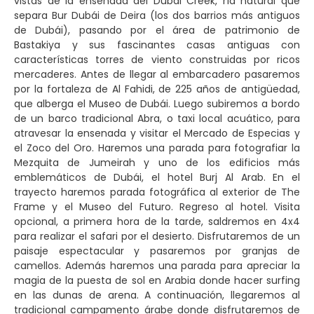
vistas de la ensenada del Dubai Creek, ría natural que
separa Bur Dubái de Deira (los dos barrios más antiguos
de Dubái), pasando por el área de patrimonio de
Bastakiya y sus fascinantes casas antiguas con
características torres de viento construidas por ricos
mercaderes. Antes de llegar al embarcadero pasaremos
por la fortaleza de Al Fahidi, de 225 años de antigüedad,
que alberga el Museo de Dubái. Luego subiremos a bordo
de un barco tradicional Abra, o taxi local acuático, para
atravesar la ensenada y visitar el Mercado de Especias y
el Zoco del Oro. Haremos una parada para fotografiar la
Mezquita de Jumeirah y uno de los edificios más
emblemáticos de Dubái, el hotel Burj Al Arab. En el
trayecto haremos parada fotográfica al exterior de The
Frame y el Museo del Futuro. Regreso al hotel. Visita
opcional, a primera hora de la tarde, saldremos en 4x4
para realizar el safari por el desierto. Disfrutaremos de un
paisaje espectacular y pasaremos por granjas de
camellos. Además haremos una parada para apreciar la
magia de la puesta de sol en Arabia donde hacer surfing
en las dunas de arena. A continuación, llegaremos al
tradicional campamento árabe donde disfrutaremos de