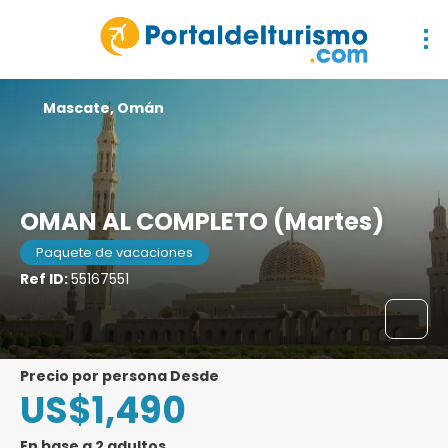
Mascate, Omán
OMAN AL COMPLETO (Martes)
Paquete de vacaciones
Ref ID:
55167551
precio por persona Desde
US$1,490
En base a 2 adultos