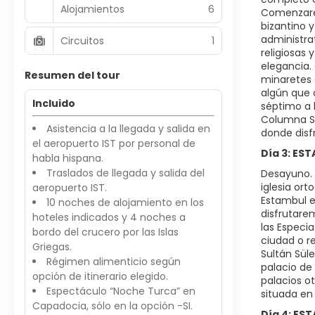
Alojamientos
6
Comenzarem
bizantino y
administra
Circuitos
1
religiosas
elegancia.
Resumen del tour
minaretes 
algún que 
Incluido
séptimo a 
Columna Ser
Asistencia a la llegada y salida en
donde disfr
el aeropuerto IST por personal de
Día 3: ES
habla hispana.
Traslados de llegada y salida del
Desayuno. 
iglesia or
aeropuerto IST.
Estambul e
10 noches de alojamiento en los
disfrutare
hoteles indicados y 4 noches a
las Especia
bordo del crucero por las Islas
ciudad o r
Griegas.
Sultán Sül
Régimen alimenticio según
palacio de 
opción de itinerario elegido.
palacios o
Espectáculo “Noche Turca” en
situada en 
Capadocia, sólo en la opción -SI.
Día 4: ES