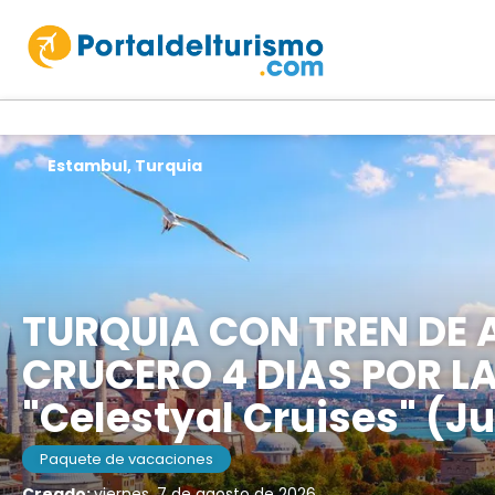
Estambul, Turquia
TURQUIA CON TREN DE 
CRUCERO 4 DIAS POR LA
"Celestyal Cruises" (J
Paquete de vacaciones
Creado:
viernes, 7 de agosto de 2026