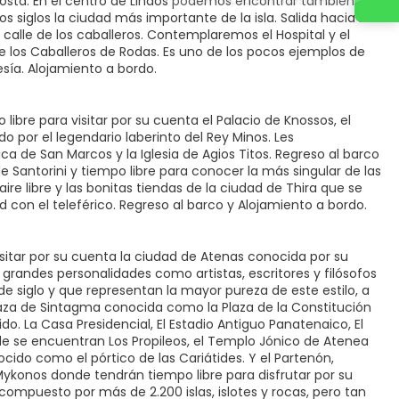
costa. En el centro de Lindos podemos encontrar también la
s siglos la ciudad más importante de la isla. Salida hacia la
 calle de los caballeros. Contemplaremos el Hospital y el
 los Caballeros de Rodas. Es uno de los pocos ejemplos de
esía. Alojamiento a bordo.
ibre para visitar por su cuenta el Palacio de Knossos, el
o por el legendario laberinto del Rey Minos. Les
ica de San Marcos y la Iglesia de Agios Titos. Regreso al barco
e Santorini y tiempo libre para conocer la más singular de las
aire libre y las bonitas tiendas de la ciudad de Thira que se
 con el teleférico. Regreso al barco y Alojamiento a bordo.
isitar por su cuenta la ciudad de Atenas conocida por su
randes personalidades como artistas, escritores y filósofos
 de siglo y que representan la mayor pureza de este estilo, a
 Plaza de Sintagma conocida como la Plaza de la Constitución
 La Casa Presidencial, El Estadio Antiguo Panatenaico, El
nde se encuentran Los Propileos, el Templo Jónico de Atenea
ocido como el pórtico de las Cariátides. Y el Partenón,
ykonos donde tendrán tiempo libre para disfrutar por su
compuesto por más de 2.200 islas, islotes y rocas, pero tan