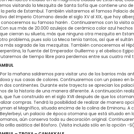
os visitando la Mezquita de Santa Sofía que contiene uno de 
 la perla de Estambul. También visitaremos el famoso Palacio de 
tivo del Imperio Otomano desde el siglo XV al XIX, que hoy albe
 y conoceremos su famoso harén . Continuaremos con la visita a 
 Con sus más de 20.000 azulejos de cerámica color azul hechos 
que cierran su silueta, más que ninguna otra mezquita en Est
otro problema, pues solo La Meca tenía tantos, así que el sult
la más sagrada de las mezquitas. También conoceremos el Hip
pentina, la fuente del Emperador Guillermo y el obelisco Egipcio
utaremos de tiempo libre para perdernos entre sus cuatro mil tien
TAMBUL
Por la mañana saldremos para visitar uno de los barrios más anti
todoxa y sus casas de colores. Continuaremos con un paseo en ba
n dos continentes. Durante este trayecto se aprecian los palacio
mos de la historia de una manera diferente. A continuación reali
s, que fue construido en el siglo XVII después de que los otomano
ealizar compras. Tendrá la posibilidad de realizar de manera opc
eyman el Magnífico, situada encima de la colina de Eminonu. A c
Beylerbeyi, un palacio de época otomana que está situado en la or
tomanos, aún conserva toda su decoración original. Continuarem
la orilla asiática del Bósforo. (Visita incluida sólo en la opción -S
TAMBUL – TROYA – CANAKKALE