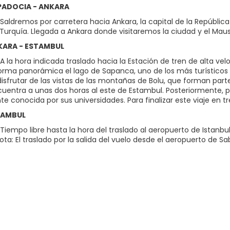
APADOCIA - ANKARA
Saldremos por carretera hacia Ankara, la capital de la Repúblic
Turquía. Llegada a Ankara donde visitaremos la ciudad y el Mauso
NKARA - ESTAMBUL
 la hora indicada traslado hacia la Estación de tren de alta velo
orma panorámica el lago de Sapanca, uno de los más turísticos 
sfrutar de las vistas de las montañas de Bolu, que forman par
cuentra a unas dos horas al este de Estambul. Posteriormente, p
 conocida por sus universidades. Para finalizar este viaje en tr
STAMBUL
Tiempo libre hasta la hora del traslado al aeropuerto de Istanbu
 Nota: El traslado por la salida del vuelo desde el aeropuerto d