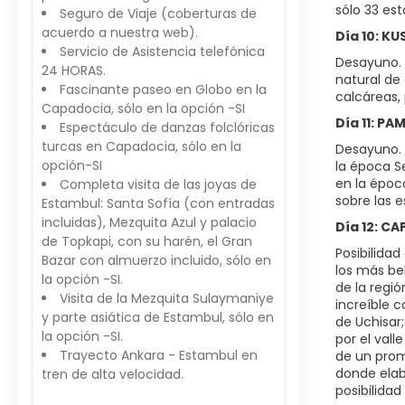
sólo 33 es
Seguro de Viaje (coberturas de
acuerdo a nuestra web).
Día 10: K
Servicio de Asistencia telefónica
Desayuno. L
24 HORAS.
natural de
Fascinante paseo en Globo en la
calcáreas,
Capadocia, sólo en la opción -SI
Día 11: P
Espectáculo de danzas folclóricas
turcas en Capadocia, sólo en la
Desayuno. 
opción-SI
la época S
en la époc
Completa visita de las joyas de
sobre las 
Estambul: Santa Sofía (con entradas
incluidas), Mezquita Azul y palacio
Día 12: C
de Topkapi, con su harén, el Gran
Posibilida
Bazar con almuerzo incluido, sólo en
los más bel
la opción -SI.
de la regió
Visita de la Mezquita Sulaymaniye
increíble c
y parte asiática de Estambul, sólo en
de Uchisar
la opción -SI.
por el vall
Trayecto Ankara - Estambul en
de un prom
donde elab
tren de alta velocidad.
posibilidad