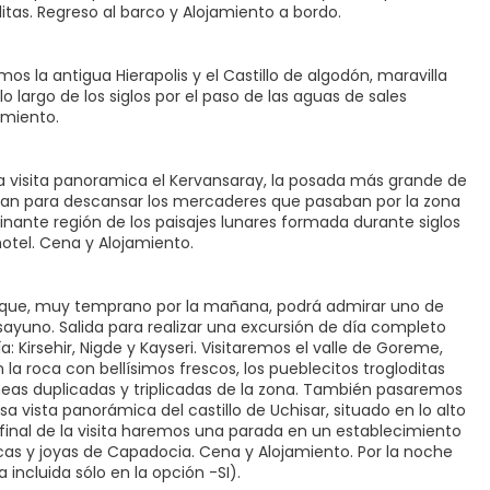
tas. Regreso al barco y Alojamiento a bordo.
os la antigua Hierapolis y el Castillo de algodón, maravilla
 largo de los siglos por el paso de las aguas de sales
amiento.
 visita panoramica el Kervansaray, la posada más grande de
aban para descansar los mercaderes que pasaban por la zona
nante región de los paisajes lunares formada durante siglos
otel. Cena y Alojamiento.
 la que, muy temprano por la mañana, podrá admirar uno de
 Desayuno. Salida para realizar una excursión de día completo
Kirsehir, Nigde y Kayseri. Visitaremos el valle de Goreme,
la roca con bellísimos frescos, los pueblecitos trogloditas
neas duplicadas y triplicadas de la zona. También pasaremos
a vista panorámica del castillo de Uchisar, situado en lo alto
final de la visita haremos una parada en un establecimiento
as y joyas de Capadocia. Cena y Alojamiento. Por la noche
 incluida sólo en la opción -SI).