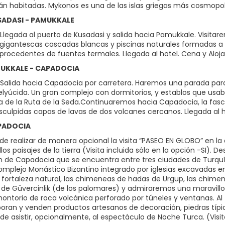
tán habitadas. Mykonos es una de las islas griegas más cosmopoli
USADASI - PAMUKKALE
legada al puerto de Kusadasi y salida hacia Pamukkale. Visitarem
 gigantescas cascadas blancas y piscinas naturales formadas a lo
 procedentes de fuentes termales. Llegada al hotel. Cena y Aloj
AMUKKALE - CAPADOCIA
Salida hacia Capadocia por carretera. Haremos una parada para
elyúcida. Un gran complejo con dormitorios, y establos que us
a de la Ruta de la Seda.Continuaremos hacia Capadocia, la fasci
esculpidas capas de lavas de dos volcanes cercanos. Llegada al h
APADOCIA
d de realizar de manera opcional la visita “PASEO EN GLOBO” en
los paisajes de la tierra (Visita incluida sólo en la opción -SI).
n de Capadocia que se encuentra entre tres ciudades de Turquía: 
omplejo Monástico Bizantino integrado por iglesias excavadas en 
; fortaleza natural, las chimeneas de hadas de Urgup, las chime
e de Güvercinlik (de los palomares) y admiraremos una maravillos
ontorio de roca volcánica perforado por túneles y ventanas. Al 
oran y venden productos artesanos de decoración, piedras típic
 de asistir, opcionalmente, al espectáculo de Noche Turca. (Visita