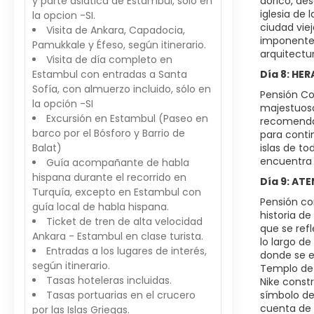
y parte asiática de Estambul, sólo en
dórico, de
iglesia de 
la opcion -SI.
ciudad vie
Visita de Ankara, Capadocia,
imponente 
Pamukkale y Éfeso, según itinerario.
arquitectu
Visita de día completo en
Estambul con entradas a Santa
Día 8: HE
Sofía, con almuerzo incluido, sólo en
Pensión Com
la opción -SI
majestuoso 
Excursión en Estambul (Paseo en
recomendamo
barco por el Bósforo y Barrio de
para conti
Balat)
islas de to
encuentra 
Guía acompañante de habla
hispana durante el recorrido en
Día 9: AT
Turquía, excepto en Estambul con
Pensión co
guía local de habla hispana.
historia d
Ticket de tren de alta velocidad
que se refl
Ankara - Estambul en clase turista.
lo largo d
Entradas a los lugares de interés,
donde se e
según itinerario.
Templo de 
Tasas hoteleras incluidas.
Nike constr
Tasas portuarias en el crucero
símbolo de
cuenta de e
por las Islas Griegas.