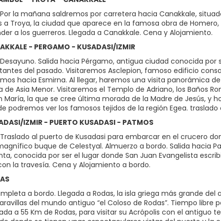
Por la mañana saldremos por carretera hacia Canakkale, situado e
 a Troya, la ciudad que aparece en la famosa obra de Homero, “La
der a los guerreros. Llegada a Canakkale. Cena y Alojamiento.
NAKKALE - PERGAMO - KUSADASI/IZMIR
Desayuno. Salida hacia Pérgamo, antigua ciudad conocida por s
ntes del pasado. Visitaremos Asclepion, famoso edificio consagra
mos hacia Esmirna. Al llegar, haremos una visita panorámica de l
 de Asia Menor. Visitaremos el Templo de Adriano, los Baños Rom
en María, la que se cree última morada de la Madre de Jesús, y 
e podremos ver los famosos tejidos de la región Egea. traslado a
SADASI/IZMIR - PUERTO KUSADASI - PATMOS
Traslado al puerto de Kusadasi para embarcar en el crucero d
agnífico buque de Celestyal. Almuerzo a bordo. Salida hacia Patm
nta, conocida por ser el lugar donde San Juan Evangelista escrib
con la travesía. Cena y Alojamiento a bordo.
DAS
mpleta a bordo. Llegada a Rodas, la isla griega más grande del
aravillas del mundo antiguo “el Coloso de Rodas”. Tiempo libre par
uada a 55 Km de Rodas, para visitar su Acrópolis con el antiguo 