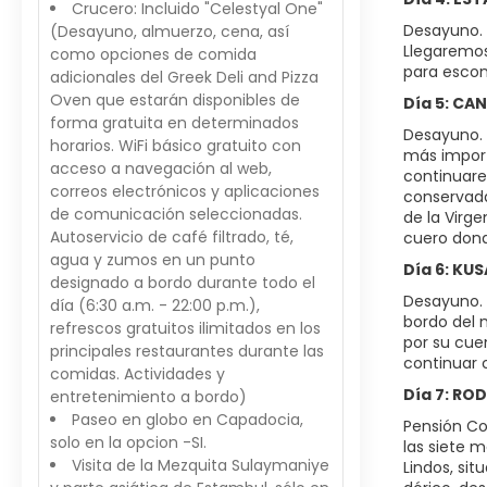
Crucero: Incluido "Celestyal One"
Desayuno. 
(Desayuno, almuerzo, cena, así
Llegaremos
como opciones de comida
para escon
adicionales del Greek Deli and Pizza
Oven que estarán disponibles de
Día 5: CA
forma gratuita en determinados
Desayuno. 
horarios. WiFi básico gratuito con
más importa
acceso a navegación al web,
continuare
correos electrónicos y aplicaciones
conservada
de comunicación seleccionadas.
de la Virg
Autoservicio de café filtrado, té,
cuero dond
agua y zumos en un punto
Día 6: KU
designado a bordo durante todo el
Desayuno. 
día (6:30 a.m. - 22:00 p.m.),
bordo del m
refrescos gratuitos ilimitados en los
por su cue
principales restaurantes durante las
continuar 
comidas. Actividades y
Día 7: RO
entretenimiento a bordo)
Paseo en globo en Capadocia,
Pensión Co
solo en la opcion -SI.
las siete m
Visita de la Mezquita Sulaymaniye
Lindos, sit