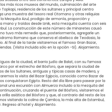
los más ricos museos del mundo, culminación del arte
Topkapi, residencia de los sultanes y principal centro
rga una muestra del tesoro real Otomano y otras reliquias
la Mezquita Azul, prodigio de armonía, proporción y
a mano y traídos desde Iznik, esta mezquita cuenta con seis
ambul. La construcción de este número de minaretes causó
án no tuvo más remedio que, posteriormente, agregarle un
ódromo Romano que conserva el obelisco de Teodosio, la
. Al final de la tarde visitaremos el famoso Gran Bazar,
das. (Visita incluida sólo en la opción -SI). Alojamiento.
guos de la ciudad, el barrio judío de Balat, con su famosa
rco por el estrecho del Bósforo, que separa la ciudad de
s de los Sultanes, antiguas y típicas casas de madera, y
zaremos la visita del Bazar Egipcio, conocido como Bazar de
s conquistaron Egipto. Resto del día libre para pasear por la
ional una excursión con Almuerzo incluido a la mezquita del
ontinuación, cruzando el puente del Bósforo, visitaremos el
illa asiática del Bósforo y que, al contrario del resto de los
os visitando la colina de Çamlica, la más alta de Estambul,
I). Regreso al hotel y Alojamiento.