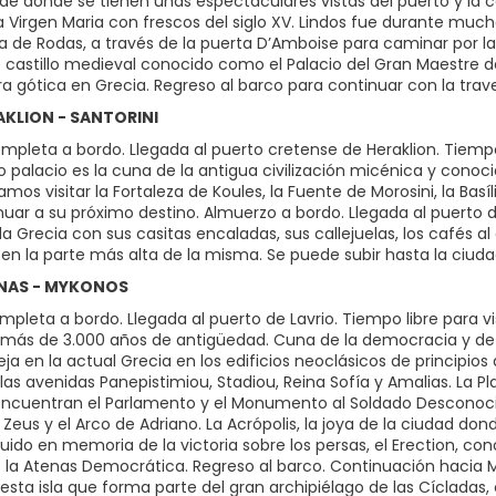
sde donde se tienen unas espectaculares vistas del puerto y la 
la Virgen Maria con frescos del siglo XV. Lindos fue durante mucho
ja de Rodas, a través de la puerta D’Amboise para caminar por la
castillo medieval conocido como el Palacio del Gran Maestre de
ra gótica en Grecia. Regreso al barco para continuar con la trav
RAKLION - SANTORINI
pleta a bordo. Llegada al puerto cretense de Heraklion. Tiempo l
palacio es la cuna de la antigua civilización micénica y conocid
s visitar la Fortaleza de Koules, la Fuente de Morosini, la Basíl
nuar a su próximo destino. Almuerzo a bordo. Llegada al puerto d
da Grecia con sus casitas encaladas, sus callejuelas, los cafés al 
en la parte más alta de la misma. Se puede subir hasta la ciudad
ENAS - MYKONOS
mpleta a bordo. Llegada al puerto de Lavrio. Tiempo libre para v
e más de 3.000 años de antigüedad. Cuna de la democracia y de g
eja en la actual Grecia en los edificios neoclásicos de principios
e las avenidas Panepistimiou, Stadiou, Reina Sofía y Amalias. La
ncuentran el Parlamento y el Monumento al Soldado Desconocido.
Zeus y el Arco de Adriano. La Acrópolis, la joya de la ciudad do
uido en memoria de la victoria sobre los persas, el Erection, con
 la Atenas Democrática. Regreso al barco. Continuación hacia M
sta isla que forma parte del gran archipiélago de las Cícladas, 