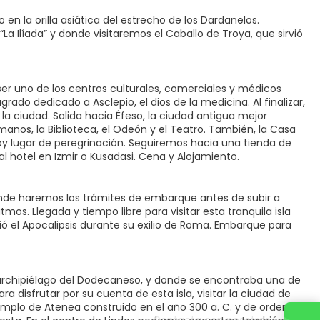
n la orilla asiática del estrecho de los Dardanelos.
 Ilíada” y donde visitaremos el Caballo de Troya, que sirvió
er uno de los centros culturales, comerciales y médicos
do dedicado a Asclepio, el dios de la medicina. Al finalizar,
a ciudad. Salida hacia Éfeso, la ciudad antigua mejor
anos, la Biblioteca, el Odeón y el Teatro. También, la Casa
hoy lugar de peregrinación. Seguiremos hacia una tienda de
l hotel en Izmir o Kusadasi. Cena y Alojamiento.
onde haremos los trámites de embarque antes de subir a
os. Llegada y tiempo libre para visitar esta tranquila isla
ió el Apocalipsis durante su exilio de Roma. Embarque para
 archipiélago del Dodecaneso, y donde se encontraba una de
a disfrutar por su cuenta de esta isla, visitar la ciudad de
templo de Atenea construido en el año 300 a. C. y de orden
Contacta con nosotros