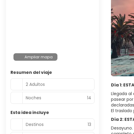
Ampliar mapa
Resumen del viaje
2 Adultos
Día 1: ES
Llegada al 
Noches
14
pasear por
declaradas
El traslad
Esta idea incluye
Día 2: ES
Destinos
13
Desayuno. D
completo c