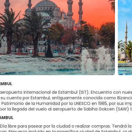
TAMBUL
aeropuerto internacional de Estambul (IST). Encuentro con nuestr
 su cuenta por Estambul, antiguamente conocida como Bizancio 
 Patrimonio de la Humanidad por la UNESCO en 1985, por sus imp
o por la llegada del vuelo al aeropuerto de Sabiha Gokcen (SAW)
TAMBUL
ía libre para pasear por la ciudad o realizar compras. Tendrá la
on Almuerzo incluido en la magnífica ciudad de Estambul, ciuda