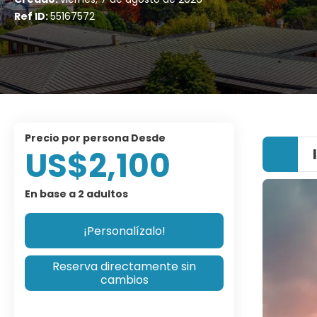
Ref ID:
55167572
precio por persona Desde
US$2,100
En base a 2 adultos
¡Personalízalo!
Reserva directamente sin
cambios