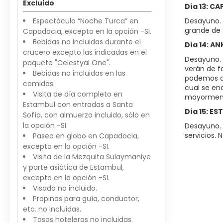
Excluido
Día 13: C
Espectáculo “Noche Turca” en
Desayuno. 
grande de 
Capadocia, excepto en la opción -SI.
Bebidas no incluidas durante el
Día 14: A
crucero excepto las indicadas en el
Desayuno. A
paquete "Celestyal One".
verán de f
Bebidas no incluidas en las
podemos di
comidas.
cual se en
Visita de día completo en
mayormente
Estambul con entradas a Santa
Día 15: E
Sofía, con almuerzo incluido, sólo en
la opción -SI
Desayuno. 
servicios.
Paseo en globo en Capadocia,
excepto en la opción -SI.
Visita de la Mezquita Sulaymaniye
y parte asiática de Estambul,
excepto en la opción -SI.
Visado no incluido.
Propinas para guía, conductor,
etc. no incluidas.
Tasas hoteleras no incluidas.