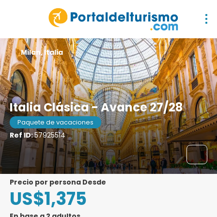
Milan, Italia
Italia Clásica - Avance 27/28
Paquete de vacaciones
Ref ID:
57925514
precio por persona Desde
US$1,375
En base a 2 adultos