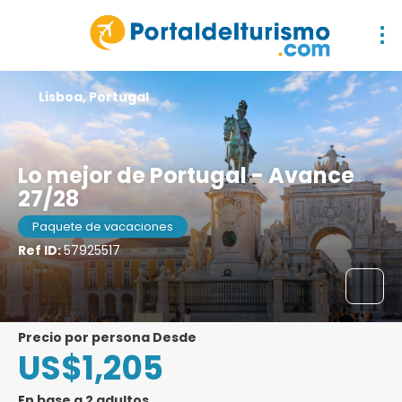
Lisboa, Portugal
Lo mejor de Portugal - Avance
27/28
Paquete de vacaciones
Ref ID:
57925517
precio por persona Desde
US$1,205
En base a 2 adultos